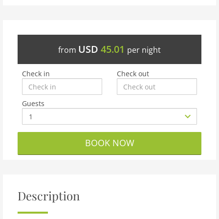
USD
45.01
from
per night
Check in
Check out
Guests
BOOK NOW
Description