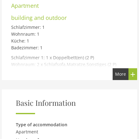
Apartment
building and outdoor
Schlafzimmer: 1
Wohnraum: 1
Küche: 1
Badezimmer: 1
Schlafzimmer 1: 1 x Doppelbett(en) (2 P)
Wohnraum: 2 x Schlafsofa,Matratze,Sonstiges (2 P)
More
Badezimmer: WC. Warmes und kaltes Wasser, Dusche
Haus Typ: Ferienwohnung 68 m²
Etage: Erdgeschoss
Basic Information
Baumaterial: Baumaterial: Gasbeton
Isolierung: Winterfest
Heizung: Elektro-Heizung
Type of accommodation
Parkplatz: Carport a.d. Grund/kostenlos 1
Apartment
Küche: Warm-/Kaltwasser in der Küche
Herd: Gas-/Elektroherd