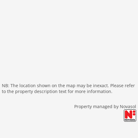
Distances
Entfernung Einkaufsmöglichkeit 1.8 km
Nächstes Restaurant 2.0 km
Abstand zum Nachbarn 300 m
Nächste Stadt Omis 26.0 km
Entf. zur nächsten Bademöglk. (Meer/Sandstrand) 15.0
km
Airport SPU 65.0 km
NB: The location shown on the map may be inexact. Please refer
to the property description text for more information.
Property managed by Novasol