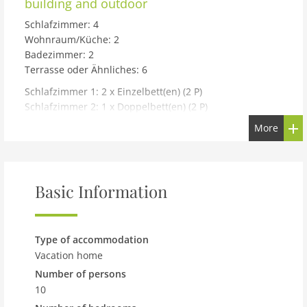
building and outdoor
Schlafzimmer: 4
Wohnraum/Küche: 2
Badezimmer: 2
Terrasse oder Ähnliches: 6
Schlafzimmer 1: 2 x Einzelbett(en) (2 P)
Schlafzimmer 2: 1 x Doppelbett(en) (2 P)
Schlafzimmer 3: 1 x Doppelbett(en) (2 P)
More
Schlafzimmer 4: 2 x Einzelbett(en) (2 P)
Wohnraum/Küche: 2 x Schlafsofa,Matratze,Sonstiges (2
P)
Basic Information
Badezimmer: WC. Warmes und kaltes Wasser, Dusche
Badezimmer: WC. Warmes und kaltes Wasser,
Badewanne
Terrasse oder Ähnliches: Überdachte Terrasse
Type of accommodation
Terrasse oder Ähnliches: Überdachte Terrasse
Vacation home
Terrasse oder Ähnliches: Überdachte Terrasse
Number of persons
Terrasse oder Ähnliches: Balkon
10
Terrasse oder Ähnliches: Balkon