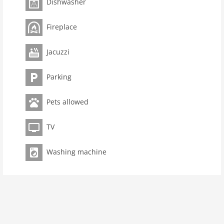
Dishwasher
Spülmaschine: Geschirrspüler
TV Gerät: 1 TV
TV Empfang: Kabel-TV
Fireplace
Kamin
Toilette: WC. Warmes und kaltes Wasser 1
Jacuzzi
Extra Kosten inklusive: Verbrauchskosten inklusive
Aussicht 2: Aussicht über Landschaft
Parking
Haustiere: Ja 1
Bitte beachten Sie: Schwierige Zufahrtsverhältn.
Pets allowed
Elektrische Geräte: Playstation4, WLAN
Spielgeräte (draussen): Trampolin, Spielhaus, Wippe,
Rutsche 1
TV
Spielgeräte, Babyausstattung: Spielzeug für drinnen
ECO: Öko-Baumaterialien, Öko-Recycling vor Ort
Washing machine
Diverse Innenausstattung: Wertbox, Klimaanlage warm
und kalt 1
Diverse Aussenausstattung: Aussendusche 1,
Aussenküche 1, gemauerter Grill
Platzierung, Aussicht: Dicht an einem Wald gelegen
Spiele, Aktivitäten beim Haus: Fussballtor 2,
Basketballkorb, Fahrräder 4, Badmintonnetz