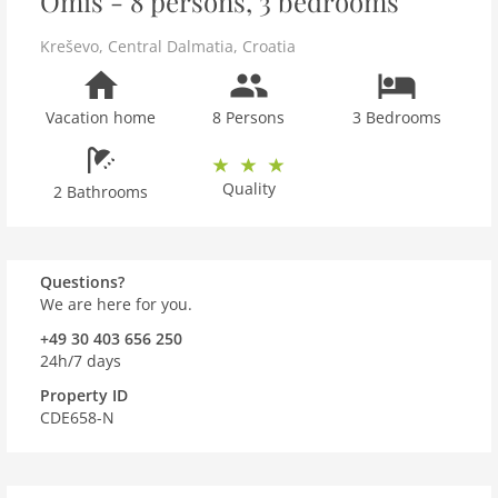
Omis - 8 persons, 3 bedrooms
Kreševo
,
Central Dalmatia
,
Croatia
Vacation home
8 Persons
3 Bedrooms
Quality
2 Bathrooms
Questions?
We are here for you.
+49 30 403 656 250
24h/7 days
Property ID
CDE658-N