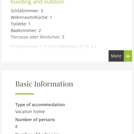
building and outdoor
Schlafzimmer: 3
Wohnraum/Küche: 1
Toilette: 1
Badezimmer: 2
Terrasse oder Ähnliches: 3
Schlafzimmer 1: 2 x Einzelbett(en) (2 P), 1 x
Schlafsofa,Matratze,Sonstiges (1 P)
More
Schlafzimmer 2: 1 x Doppelbett(en) (2 P)
Schlafzimmer 3: 1 x Doppelbett(en) (2 P)
Wohnraum/Küche: 1 x Schlafsofa,Matratze,Sonstiges (1
P)
Basic Information
Toilette: WC. Warmes und kaltes Wasser
Badezimmer: WC. Warmes und kaltes Wasser, Dusche
Badezimmer: Warmes und kaltes Wasser, Dusche
Type of accommodation
Terrasse oder Ähnliches: Offene Terrasse
Vacation home
Terrasse oder Ähnliches: Überdachte Terrasse
Number of persons
Terrasse oder Ähnliches: Überdachte Terrasse
8