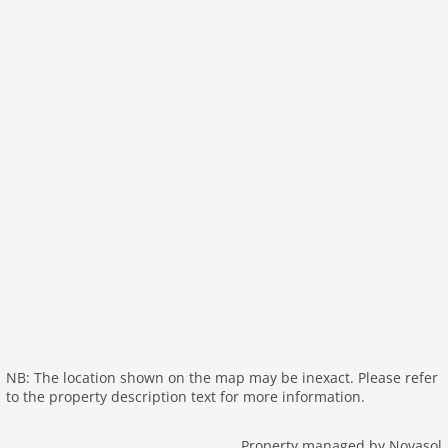
In der Umgebung: Mountainbikestrecke, 0-5 km 15 m
Entfernung nächster Flughafen: SPU 50 km
Konzepte: Alles inklusive, Outdoor wellness, WiFi,
Aktivitäten im Freien, Fahrräder
Distances
Airport SPU 50.0 km
Entfernung zu alter. Bademögk. (Fluss/Bach) 5.0 km
Entfernung Einkaufsmöglichkeit 3.5 km
Nächstes Restaurant 3.5 km
Abstand zum Nachbarn 30 m
Nächste Stadt Omis 18.0 km
Entf. zur nächsten Bademöglk. (Kiesstrand) 12.0 km
NB: The location shown on the map may be inexact. Please refer
to the property description text for more information.
Property managed by Novasol