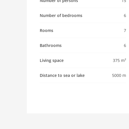
Number of persons
15
Badezimmer: WC. Warmes und kaltes Wasser, 
Number of bedrooms
6
Haus Typ: Ferienhaus 375 m²
Baumaterial: Baumaterial: Stein
Rooms
7
Isolierung: Winterfest
Parkplatz: Parkplatz a.d. Grund/kostenlos 1
Bathrooms
6
Grill
Swimmingpool: Privater Aussenpool 50 m²
Whirlpool
Living space
375 m²
Aktivitätsraum: Tischtennis
Küche: Warm-/Kaltwasser in der Küche
Distance to sea or lake
5000 m
Herd: Gas-/Elektroherd
Kühlschrank
Gefrierschrank: Tiefkühlschrank
Kaffeemaschine
Mikrowelle
Waschmaschine
Wäschetrockner: Trockner
Spülmaschine: Geschirrspüler
TV Gerät: 1 TV