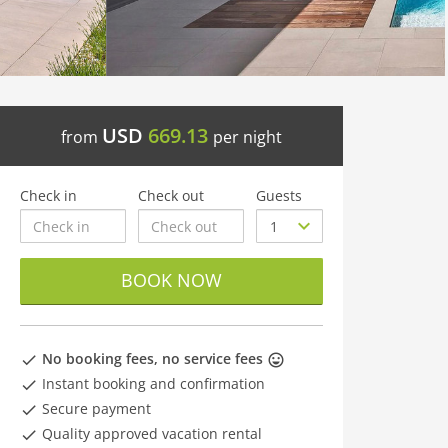
USD
669.13
from
per night
Check in
Check out
Guests
BOOK NOW
No booking fees, no service fees
Instant booking and confirmation
Secure payment
Quality approved vacation rental