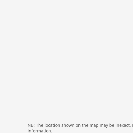
TV Empfang: Kabel-TV
Toilette: WC. Warmes und kaltes Wasser
Extra Kosten inklusive: Verbrauchskosten inklus
Haustiere: Ja 1
Elektrische Geräte: Haartrockner, Playstation4,
Küchengeräte: Backofen
Diverse Innenausstattung: Klimaanlage
Swimmingpool Öffnungszeiten: Beheizter Ausse
Entfernung nächster Flughafen: RJK 76 km
Konzepte: Alles inklusive, 30 Tage Kostenlose S
Collection
TEST: Flex cancellation 30 - 2025-12-31
Distances
Entfernung Einkaufsmöglichkeit 7.0 km
Nächstes Restaurant 400 m
Nächste Stadt 5.0 km
Entf. zur nächsten Bademöglk. 5.0 km
Airport RJK 76.0 km
NB: The location shown on the map may be inexact. Pl
information.