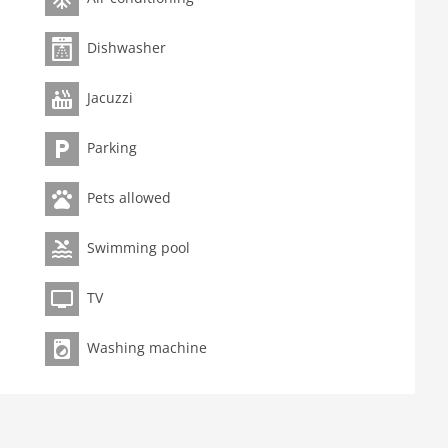
Dusche
Dishwasher
Jacuzzi
Parking
Pets allowed
Swimming pool
TV
Washing machine