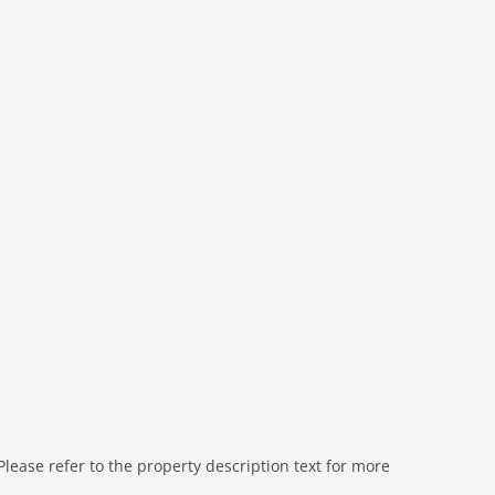
ive
 WLAN
npool
tornierung - 2025-12-31, Nichtraucher-Haus, WiFi, Luxury
ease refer to the property description text for more