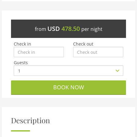
USD
478.50
from
per night
Check in
Check out
Guests
BOOK NOW
Description