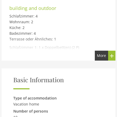
building and outdoor
Schlafzimmer: 4
Wohnraum: 2
Küche: 2
Badezimmer: 4
Terrasse oder Ähnliches: 1
Schlafzimmer 1: 1 x Doppelbett(en) (2 P)
Schlafzimmer 2: 1 x Doppelbett(en) (2 P)
More
Schlafzimmer 3: 1 x Doppelbett(en) (2 P)
Schlafzimmer 4: 1 x Doppelbett(en) (2 P)
Wohnraum: 2 x Schlafsofa,Matratze,Sonstiges (2 P)
Basic Information
Badezimmer: WC. Warmes und kaltes Wasser, Dusche
Badezimmer: WC. Warmes und kaltes Wasser, Dusche
Badezimmer: WC. Warmes und kaltes Wasser, Dusche
und Badewanne
Type of accommodation
Badezimmer: WC. Warmes und kaltes Wasser, Dusche
Vacation home
Terrasse oder Ähnliches: Balkon und Terrasse
Number of persons