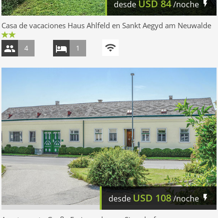
USD
84
desde
/noche
Casa de vacaciones Haus Ahlfeld en Sankt Aegyd am Neuwalde
4
1
USD
108
desde
/noche