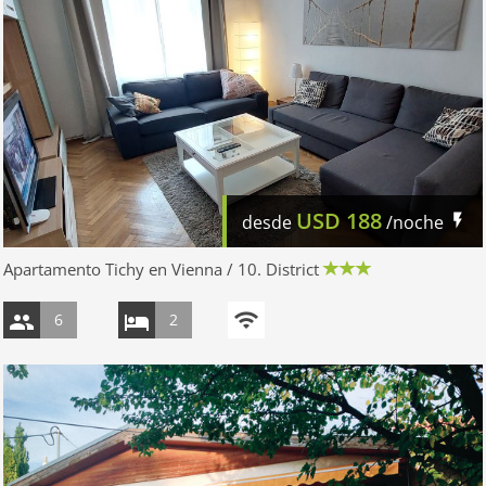
USD
188
desde
/noche
Apartamento Tichy en Vienna / 10. District
6
2