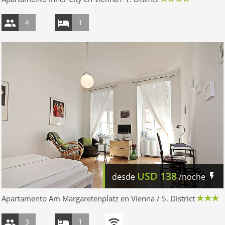
4
1
USD
138
desde
/noche
Apartamento Am Margaretenplatz en Vienna / 5. District
3
1