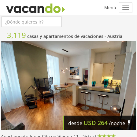
3,119
casas y apartamentos de vacaciones -
Austria
USD
264
desde
/noche
Apartamento Inner City en Vienna / 1. District