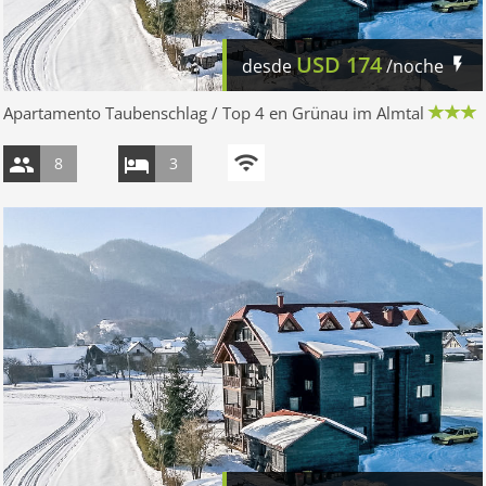
USD
174
desde
/noche
Apartamento Taubenschlag / Top 4 en Grünau im Almtal
8
3