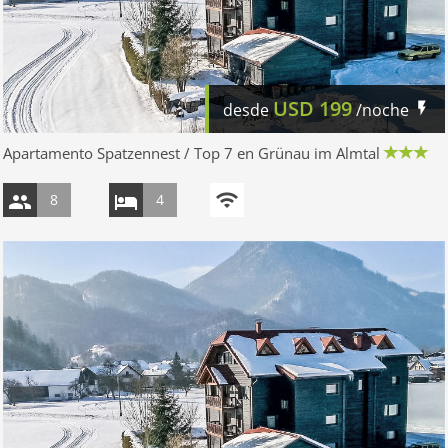
USD
199
desde
/noche
Apartamento Spatzennest / Top 7 en Grünau im Almtal
8
4