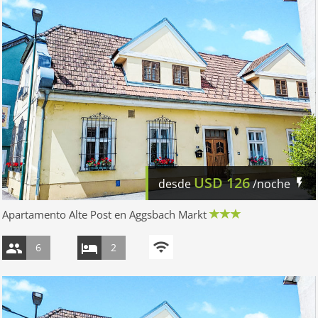
USD
126
desde
/noche
Apartamento Alte Post en Aggsbach Markt
6
2