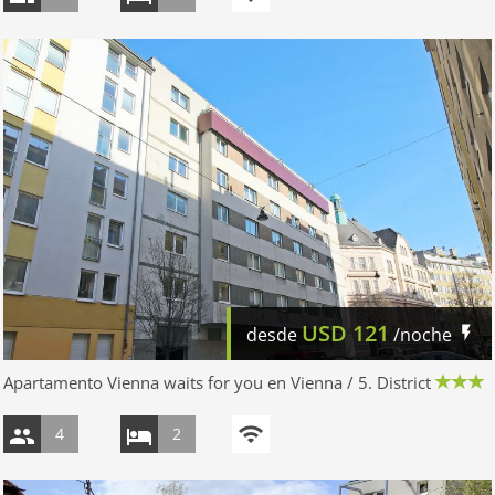
USD
121
desde
/noche
Apartamento Vienna waits for you en Vienna / 5. District
4
2