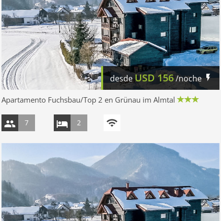
USD
156
desde
/noche
Apartamento Fuchsbau/Top 2 en Grünau im Almtal
7
2