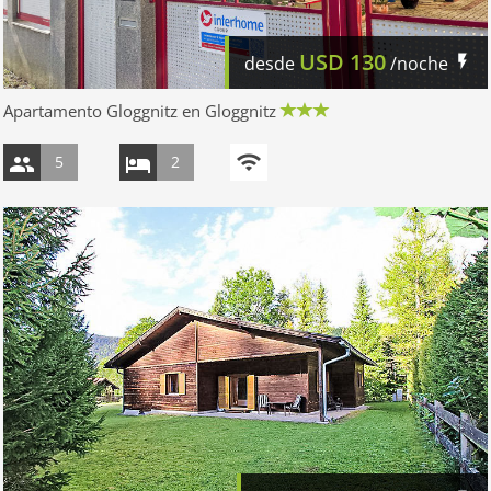
USD
130
desde
/noche
Apartamento Gloggnitz en Gloggnitz
5
2