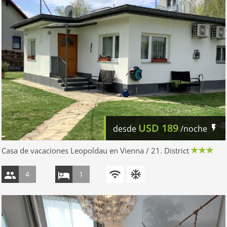
USD
189
desde
/noche
Casa de vacaciones Leopoldau en Vienna / 21. District
4
1