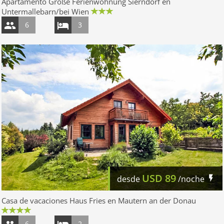
Apartamento Große Ferienwohnung Sierndorf en
Untermallebarn/bei Wien
6
3
USD
89
desde
/noche
Casa de vacaciones Haus Fries en Mautern an der Donau
6
2