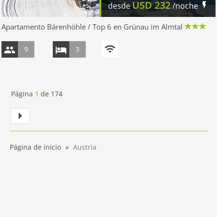
USD
232
desde
/noche
Apartamento Bärenhöhle / Top 6 en Grünau im Almtal
9
3
Página
1
de
174
Página de inicio
Austria