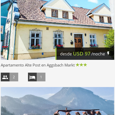
USD
97
desde
/noche
Apartamento Alte Post en Aggsbach Markt
2
1