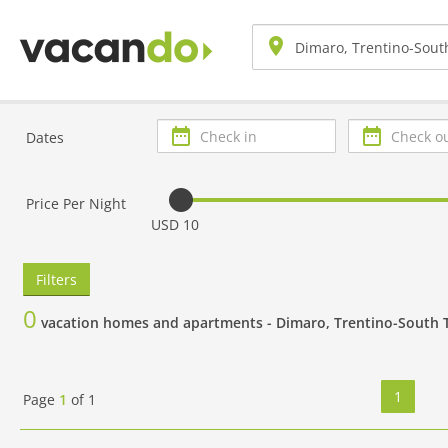
Check
Check
Dates
in
out
Price Per Night
USD 10
Filters
0
vacation homes and apartments -
Dimaro, Trentino-South 
1
Page
1
of
1