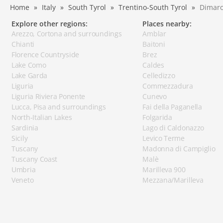
Home
Italy
South Tyrol
Trentino-South Tyrol
Dimar
Explore other regions:
Places nearby:
Arezzo, Cortona and surroundings
Amblar
Chianti
Baitoni
Florence Countryside
Brez
Lake Como
Caldes
Lake Garda
Celledizzo
Liguria
Commezzadura
Liguria Riviera Ponente
Cunevo
Lucca, Pisa and surroundings
Fai della Paganella
North-Italian Lakes
Folgarida
Sardinia
Lago di Caldonazzo
Sicily
Levico Terme
Tuscany
Madonna di Campiglio
Tuscany Coast
Malè
Umbria
Marilleva 900
Veneto
Mezzana/Marilleva