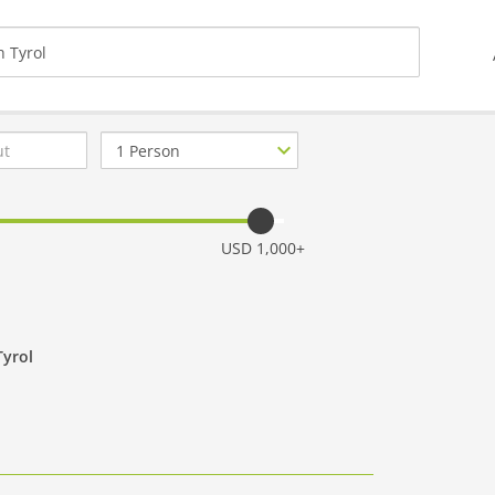
Number
of
guests
USD 1,000+
Tyrol