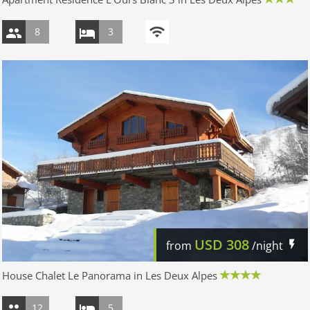
8
3
USD
308
from
/night
House Chalet Le Panorama in Les Deux Alpes
12
5