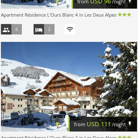
USD
96
from
/night
Apartment Résidence L'Ours Blanc 4 in Les Deux Alpes
6
2
USD
111
from
/night
Apartment Résidence L'Ours Blanc 3 in Les Deux Alpes