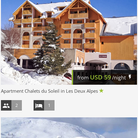
USD
59
from
/night
Apartment Chalets du Soleil in Les Deux Alpes
2
1