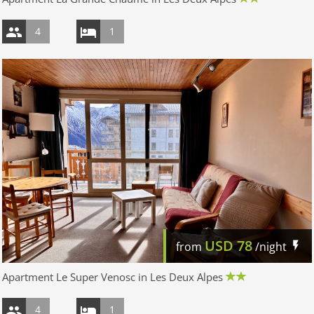
4
1
USD
78
from
/night
Apartment Le Super Venosc in Les Deux Alpes
4
1