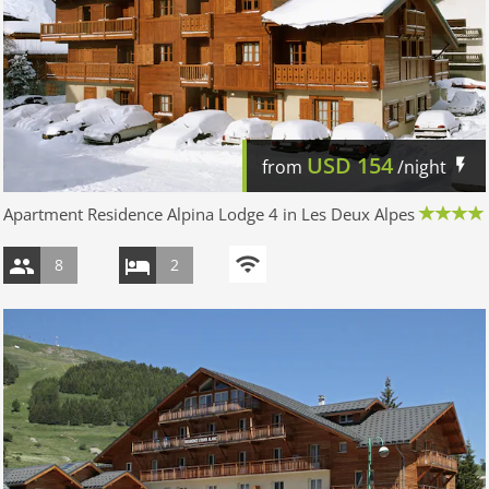
USD
154
from
/night
Apartment Residence Alpina Lodge 4 in Les Deux Alpes
8
2