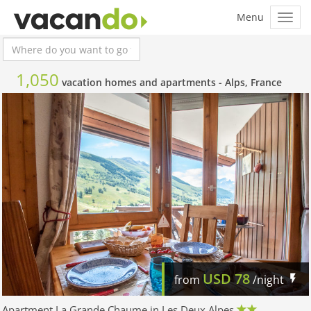
1,050
vacation homes and apartments -
Alps, France
USD
78
from
/night
Apartment La Grande Chaume in Les Deux Alpes