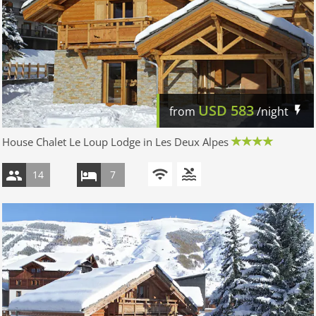
USD
583
from
/night
House Chalet Le Loup Lodge in Les Deux Alpes
14
7