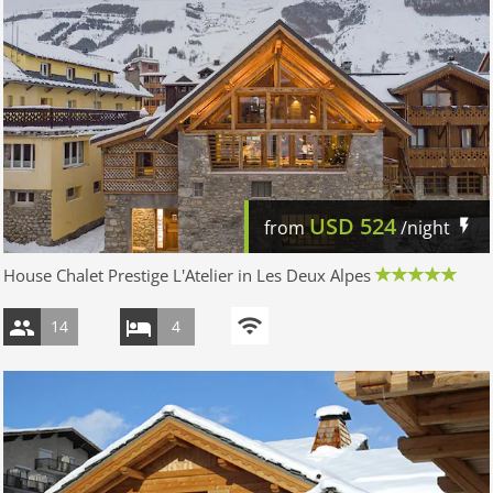
USD
524
from
/night
House Chalet Prestige L'Atelier in Les Deux Alpes
14
4