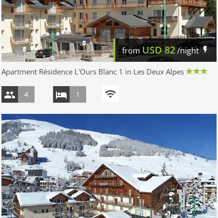
USD
82
from
/night
Apartment Résidence L'Ours Blanc 1 in Les Deux Alpes
4
1