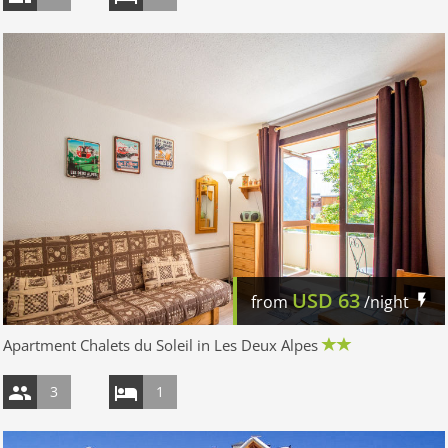
USD
63
from
/night
Apartment Chalets du Soleil in Les Deux Alpes
3
1