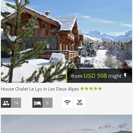
USD
508
from
/night
House Chalet Le Lys in Les Deux Alpes
14
6