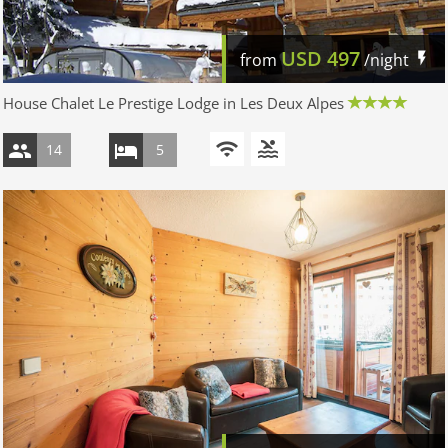
USD
497
from
/night
House Chalet Le Prestige Lodge in Les Deux Alpes
14
5