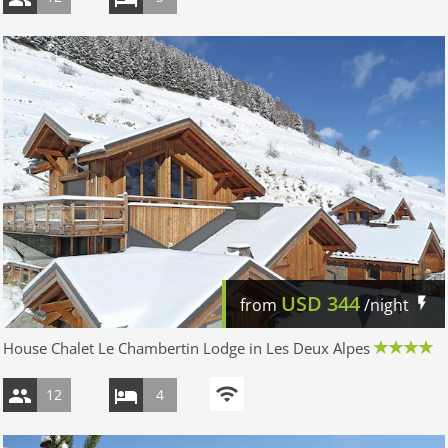
USD
344
from
/night
House Chalet Le Chambertin Lodge in Les Deux Alpes
12
4