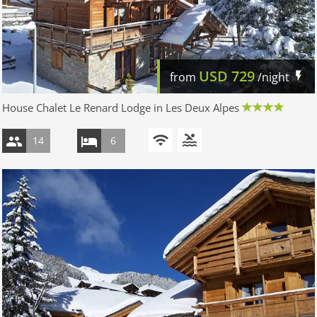
USD
729
from
/night
House Chalet Le Renard Lodge in Les Deux Alpes
14
6