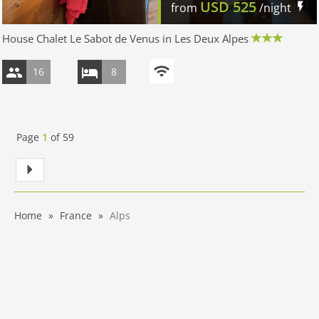
USD
525
from
/night
House Chalet Le Sabot de Venus in Les Deux Alpes
16
8
Page
1
of
59
Home
France
Alps