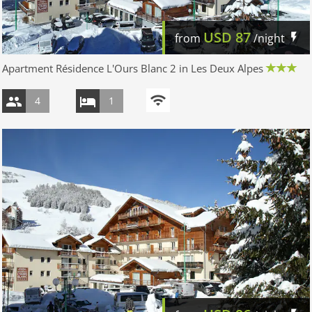
USD
87
from
/night
Apartment Résidence L'Ours Blanc 2 in Les Deux Alpes
4
1