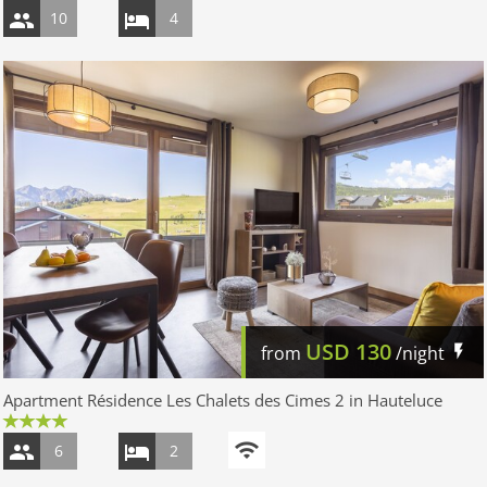
10
4
USD
130
from
/night
Apartment Résidence Les Chalets des Cimes 2 in Hauteluce
6
2