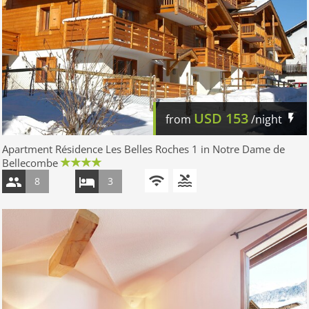
USD
153
from
/night
Apartment Résidence Les Belles Roches 1 in Notre Dame de
Bellecombe
8
3