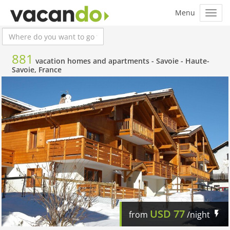
881
vacation homes and apartments -
Savoie - Haute-
Savoie, France
USD
77
from
/night