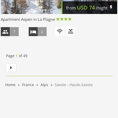
USD
74
from
/night
Apartment Aspen in La Plagne
7
2
Page
1
of
49
Home
France
Alps
Savoie - Haute-Savoie