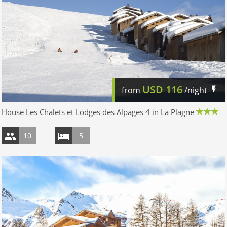
USD
116
from
/night
House Les Chalets et Lodges des Alpages 4 in La Plagne
10
5