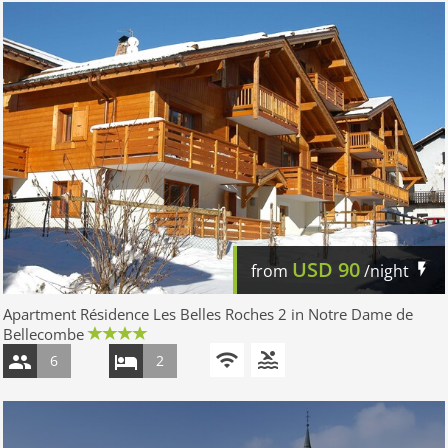
USD
90
from
/night
Apartment Résidence Les Belles Roches 2 in Notre Dame de
Bellecombe
6
2