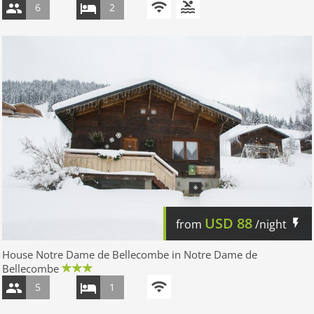
6
2
USD
88
from
/night
House Notre Dame de Bellecombe in Notre Dame de
Bellecombe
5
1