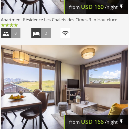
USD
160
from
/night
Apartment Résidence Les Chalets des Cimes 3 in Hauteluce
8
3
USD
166
from
/night