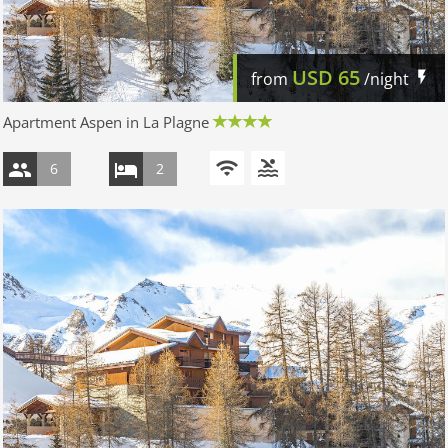
USD
65
from
/night
Apartment Aspen in La Plagne
6
2