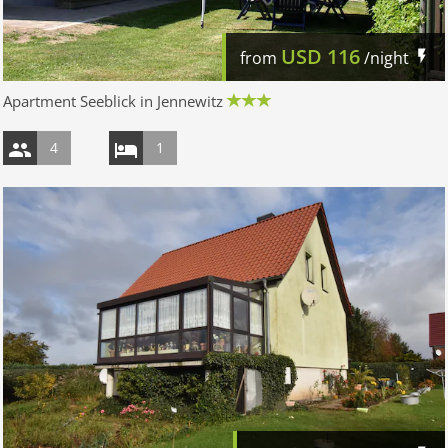
USD
116
from
/night
Apartment Seeblick in Jennewitz
4
1