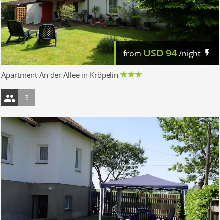
USD
94
from
/night
Apartment An der Allee in Kröpelin
3