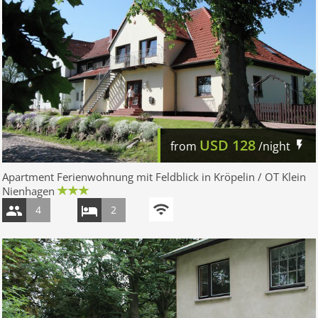
USD
128
from
/night
Apartment Ferienwohnung mit Feldblick in Kröpelin / OT Klein
Nienhagen
4
2