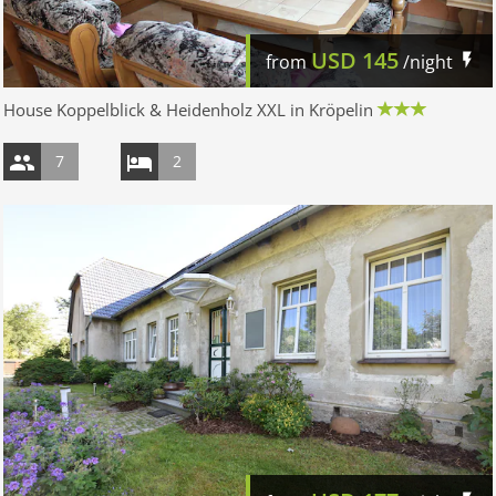
USD
145
from
/night
House Koppelblick & Heidenholz XXL in Kröpelin
7
2