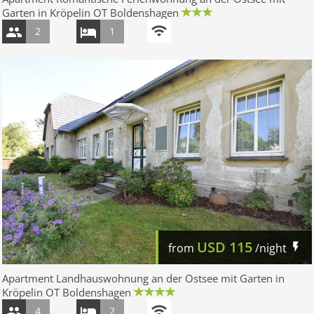
Garten in Kröpelin OT Boldenshagen
2
1
USD
115
from
/night
Apartment Landhauswohnung an der Ostsee mit Garten in
Kröpelin OT Boldenshagen
4
2