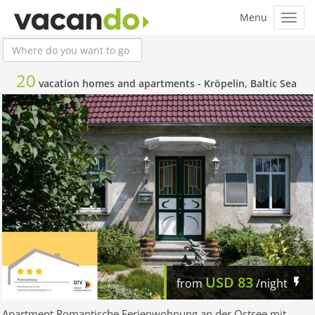
20
vacation homes and apartments -
Kröpelin, Baltic Sea
USD
83
from
/night
Apartment Romantische Ferienwohnung an der Ostsee mit