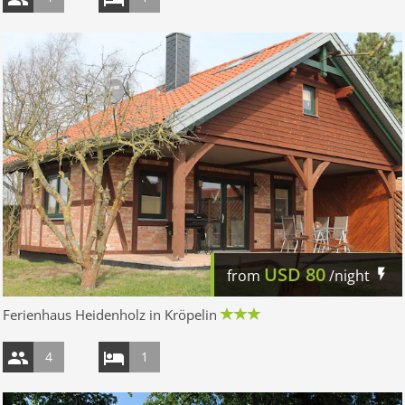
USD
80
from
/night
Ferienhaus Heidenholz in Kröpelin
4
1