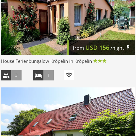
USD
156
from
/night
House Ferienbungalow Kröpelin in Kröpelin
3
1