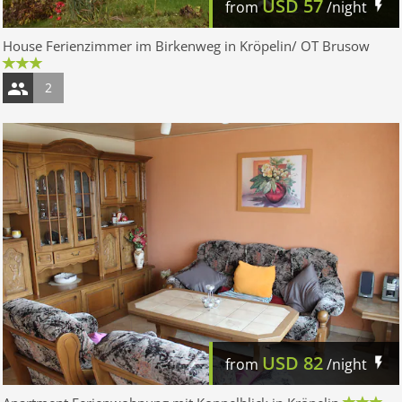
USD
57
from
/night
House Ferienzimmer im Birkenweg in Kröpelin/ OT Brusow
2
USD
82
from
/night