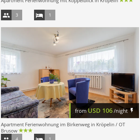
Apartment Ferienwohnung mit Koppelblick in Kröpelin
3
1
USD
106
from
/night
Apartment Ferienwohnung im Birkenweg in Kröpelin / OT
Brusow
4
1