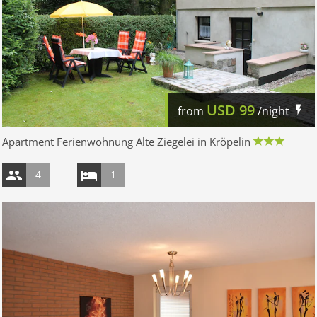
USD
99
from
/night
Apartment Ferienwohnung Alte Ziegelei in Kröpelin
4
1