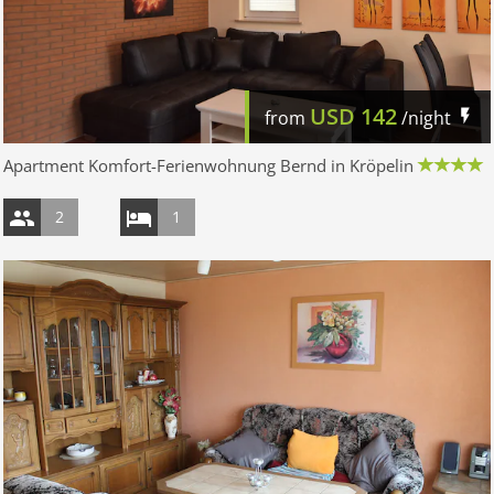
USD
142
from
/night
Apartment Komfort-Ferienwohnung Bernd in Kröpelin
2
1