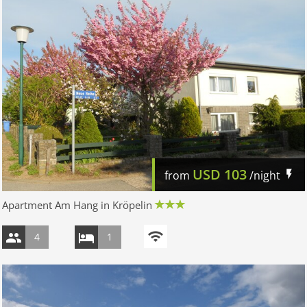
USD
103
from
/night
Apartment Am Hang in Kröpelin
4
1