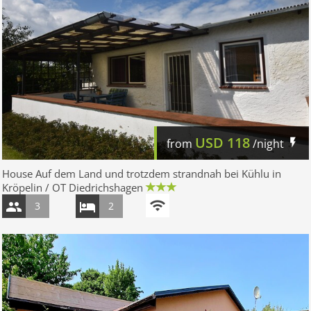
USD
118
from
/night
House Auf dem Land und trotzdem strandnah bei Kühlu in
Kröpelin / OT Diedrichshagen
3
2