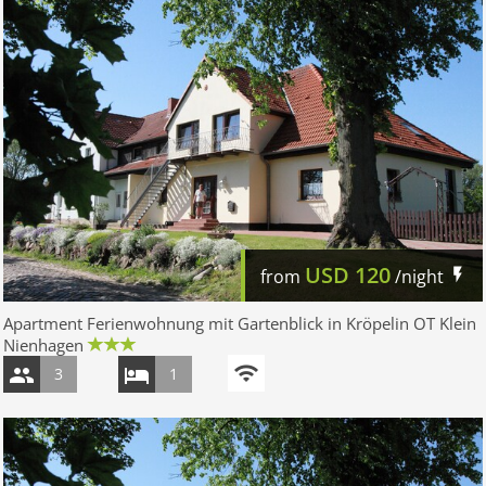
USD
120
from
/night
Apartment Ferienwohnung mit Gartenblick in Kröpelin OT Klein
Nienhagen
3
1