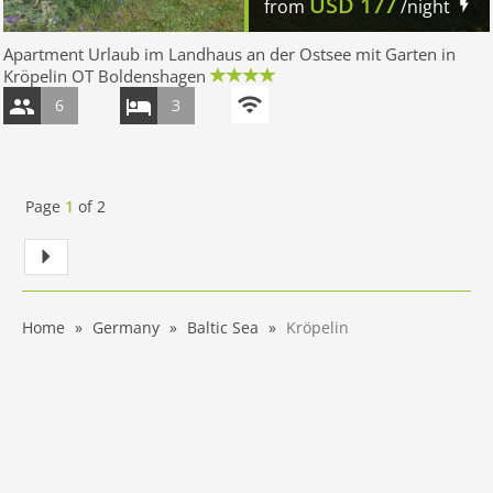
USD
177
from
/night
Apartment Urlaub im Landhaus an der Ostsee mit Garten in
Kröpelin OT Boldenshagen
6
3
Page
1
of
2
Home
Germany
Baltic Sea
Kröpelin