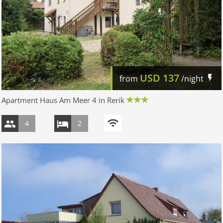
USD
137
from
/night
Apartment Haus Am Meer 4 in Rerik
4
2