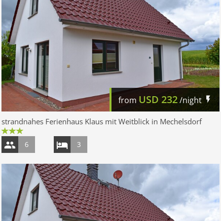
USD
232
from
/night
strandnahes Ferienhaus Klaus mit Weitblick in Mechelsdorf
6
3