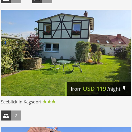
USD
119
from
/night
Seeblick in Kägsdorf
2