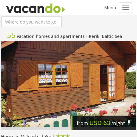
55
vacation homes and apartments -
Rerik, Baltic Sea
USD
63
from
/night
House in Ostseebad Rerik