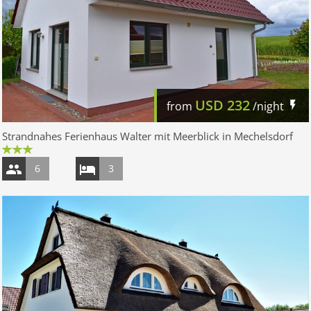
USD
232
from
/night
Strandnahes Ferienhaus Walter mit Meerblick in Mechelsdorf
6
3