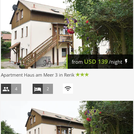
USD
139
from
/night
Apartment Haus am Meer 3 in Rerik
4
2