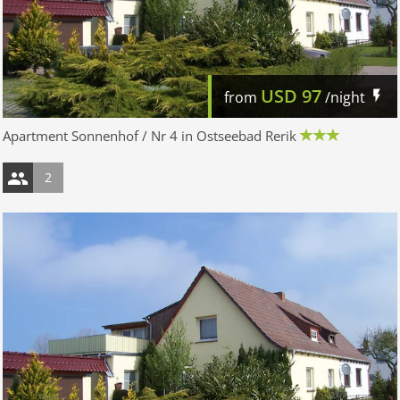
USD
97
from
/night
Apartment Sonnenhof / Nr 4 in Ostseebad Rerik
2