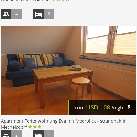
4
2
USD
108
from
/night
Apartment Ferienwohnung Eva mit Meerblick - strandnah in
Mechelsdorf
2
1