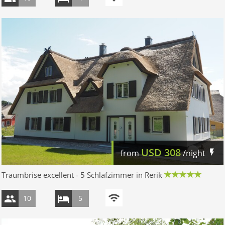
USD
308
from
/night
Traumbrise excellent - 5 Schlafzimmer in Rerik
10
5