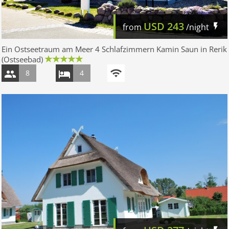
USD
243
from
/night
Ein Ostseetraum am Meer 4 Schlafzimmern Kamin Saun in Rerik
(Ostseebad)
8
4