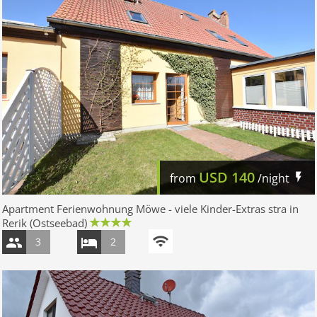
USD
140
from
/night
Apartment Ferienwohnung Möwe - viele Kinder-Extras stra in
Rerik (Ostseebad)
3
2