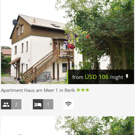
USD
106
from
/night
Apartment Haus am Meer 1 in Rerik
2
1