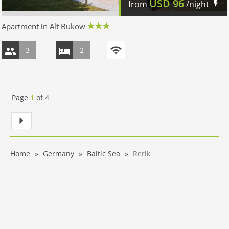
USD
96
from
/night
Apartment in Alt Bukow
3
2
Page
1
of
4
Home
Germany
Baltic Sea
Rerik