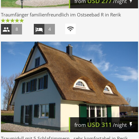
USD
277
from
/night
Traumfänger familienfreundlich im Ostseebad R in Rerik
8
4
USD
311
from
/night
Traumidyll mit 5 Schlafzimmern - sehr komfortabel in Rerik