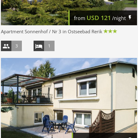
USD
121
from
/night
Apartment Sonnenhof / Nr 3 in Ostseebad Rerik
3
1