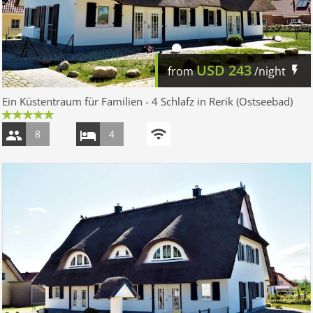
USD
243
from
/night
Ein Küstentraum für Familien - 4 Schlafz in Rerik (Ostseebad)
8
4