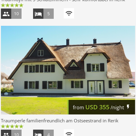
10
5
USD
355
from
/night
Traumperle familienfreundlich am Ostseestrand in Rerik
10
4