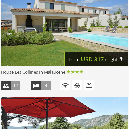
USD
317
from
/night
House Les Collines in Malaucène
12
4