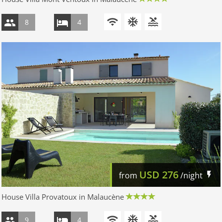
8
4
USD
276
from
/night
House Villa Provatoux in Malaucène
9
4