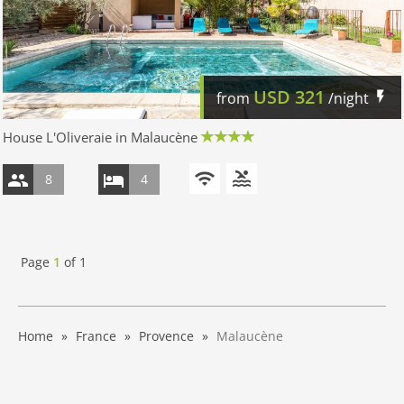
USD
321
from
/night
House L'Oliveraie in Malaucène
8
4
Page
1
of
1
Home
France
Provence
Malaucène