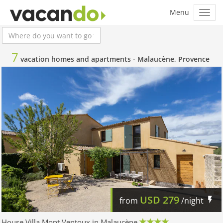
7
vacation homes and apartments -
Malaucène, Provence
USD
279
from
/night
House Villa Mont Ventoux in Malaucène