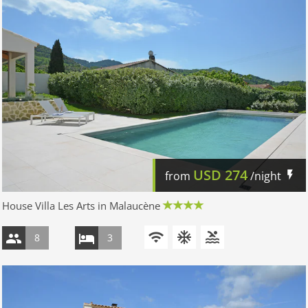
USD
274
from
/night
House Villa Les Arts in Malaucène
8
3