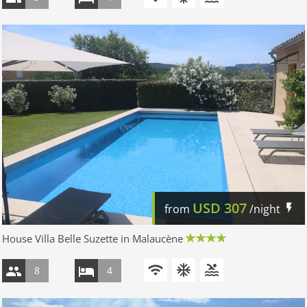
USD
307
from
/night
House Villa Belle Suzette in Malaucène
8
4