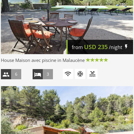
USD
235
from
/night
House Maison avec piscine in Malaucène
6
3